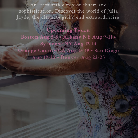
A
n
i
r
r
e
s
i
s
t
a
b
l
e
m
i
x
o
f
c
h
a
r
m
a
n
d
s
o
p
h
i
s
t
i
c
a
t
i
o
n
.
D
i
s
c
o
v
e
r
t
h
e
w
o
r
l
d
o
f
J
u
l
i
a
J
a
y
d
e
,
t
h
e
u
l
t
i
m
a
t
e
g
i
r
l
f
r
i
e
n
d
e
x
t
r
a
o
r
d
i
n
a
i
r
e
.
U
p
c
o
m
i
n
g
T
o
u
r
s
:
B
o
s
t
o
n
A
u
g
5
-
8
•
A
l
b
a
n
y
N
Y
A
u
g
9
-
1
1
•
S
y
r
a
c
u
s
e
N
Y
A
u
g
1
2
-
1
4
O
r
a
n
g
e
C
o
u
n
t
y
C
A
A
u
g
1
5
-
1
9
•
S
a
n
D
i
e
g
o
A
u
g
1
9
-
2
2
•
D
e
n
v
e
r
A
u
g
2
2
-
2
5
MEET JULIA